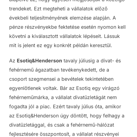
trendeket. Ezt megteheti a vállalatok előző
évekbeli teljesítményének elemzése alapján. A
pénze részvényekbe fektetése esetén nyomon kell
követni a kiválasztott vállalatok lépéseit. Lássuk
mit is jelent ez egy konkrét példán keresztül.
Az
Esotiq&Henderson
tavaly júliusig a divat- és
fehérnemű ágazatban tevékenykedett, de a
csoport szegmensei a bevételek tekintetében
egyenlőtlenek voltak. Bár az Esotiq egy virágzó
fehérneműmárka, a vállalat divatüzletágát nem
fogadta jól a piac. Ezért tavaly július óta, amikor
az Esotiq&Henderson úgy döntött, hogy felhagy a
divatüzletággal, és csak a fehérnemű-hálózat
fejlesztésére összpontosít, a vállalat részvényei