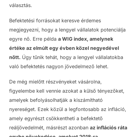
választás.
Befektetési forrásokat keresve érdemes
megjegyezni, hogy a lengyel vállalatok potenciálja
egyre nő. Erre példa
a WIG index, amelynek
értéke az elmúlt egy évben közel negyedével
nőtt.
Úgy tűnik tehát, hogy a lengyel vállalatokba
való befektetés nagyon jövedelmező lehet.
De még mielőtt részvényeket vásárolna,
figyelembe kell vennie azokat a külső tényezőket,
amelyek befolyásolhatják a kiszámítható
nyereséget. Ezek közül a legfontosabb az infláció,
amely egyrészt csökkentheti a befektető
reáljövedelmét, másrészt azonban
az inflációs ráta
enyhe növekedése, amelyet 2018-ra