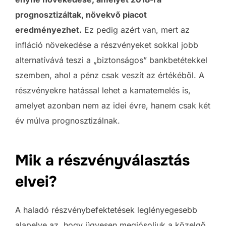
prognosztizáltak, növekvő piacot
eredményezhet.
Ez pedig azért van, mert az
infláció növekedése a részvényeket sokkal jobb
alternatívává teszi a „biztonságos” bankbetétekkel
szemben, ahol a pénz csak veszít az értékéből. A
részvényekre hatással lehet a kamatemelés is,
amelyet azonban nem az idei évre, hanem csak két
év múlva prognosztizálnak.
Mik a részvényválasztás
elvei?
A haladó részvénybefektetések leglényegesebb
alapelve az, hogy ügyesen megjósoljuk a közelgő