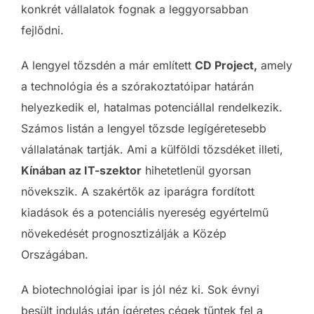
konkrét vállalatok fognak a leggyorsabban
fejlődni.
A lengyel tőzsdén a már említett
CD Project,
amely
a technológia és a szórakoztatóipar határán
helyezkedik el, hatalmas potenciállal rendelkezik.
Számos listán a lengyel tőzsde legígéretesebb
vállalatának tartják. Ami a külföldi tőzsdéket illeti,
Kínában az IT-szektor
hihetetlenül gyorsan
növekszik. A szakértők az iparágra fordított
kiadások és a potenciális nyereség egyértelmű
növekedését prognosztizálják a Közép
Országában.
A biotechnológiai ipar is jól néz ki. Sok évnyi
besült indulás után ígéretes cégek tűntek fel a