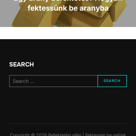
fektessünk be aranyba
SEARCH
Search
SEARCH
for:
Copyright © 2026 Befektetési világ | Fektessen be velünk