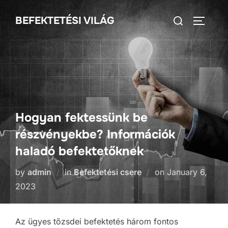
Skip
Search
BEFEKTETÉSI VILÁG
to
TOGGLE
for:
content
Hogyan fektessünk be
részvényekbe? Információk
haladó befektetőknek
Posted
by
admin
in
Befektetési csere
on
January 6,
on
2023
Az ügyes tőzsdei befektetés három fontos