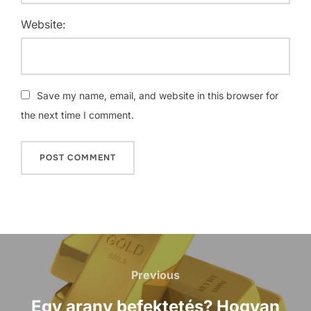
Website:
Save my name, email, and website in this browser for
the next time I comment.
Post
navigation
Previous
Previous
Egy arany befektetés? Hogyan