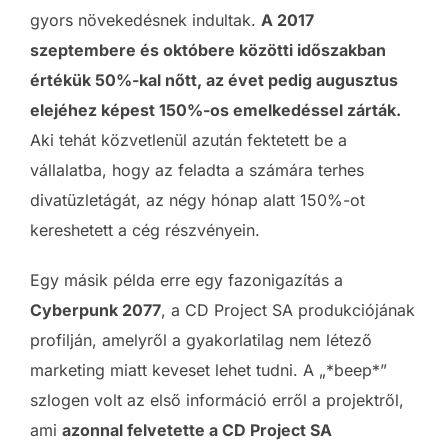
gyors növekedésnek indultak.
A 2017
szeptembere és októbere közötti időszakban
értékük 50%-kal nőtt, az évet pedig augusztus
elejéhez képest 150%-os emelkedéssel zárták.
Aki tehát közvetlenül azután fektetett be a
vállalatba, hogy az feladta a számára terhes
divatüzletágát, az négy hónap alatt 150%-ot
kereshetett a cég részvényein.
Egy másik példa erre egy fazonigazítás a
Cyberpunk 2077
, a CD Project SA produkciójának
profilján, amelyről a gyakorlatilag nem létező
marketing miatt keveset lehet tudni. A „*beep*”
szlogen volt az első információ erről a projektről,
ami
azonnal felvetette a CD Project SA